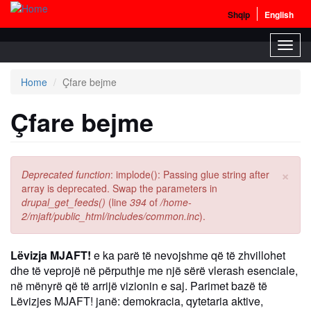
Shqip
English
Skip
Toggl
to
navig
main
content
Home
Çfare bejme
Çfare bejme
×
Error
Deprecated function
: implode(): Passing glue string after
message
array is deprecated. Swap the parameters in
drupal_get_feeds()
(line
394
of
/home-
2/mjaft/public_html/includes/common.inc
).
Lëvizja MJAFT!
e ka parë të nevojshme që të zhvillohet
dhe të veprojë në përputhje me një sërë vlerash esenciale,
në mënyrë që të arrijë vizionin e saj. Parimet bazë të
Lëvizjes MJAFT! janë: demokracia, qytetaria aktive,