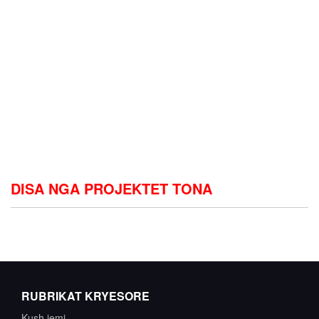
zevendesohet me informacionin origjinal qe i perket ketij
seksioni...
Pershkrim i shkurter rreth seksionit Intership i cili do te
zevendesohet me informacionin origjinal qe i perket ketij
seksioni...
KONTAKTONI
DISA NGA PROJEKTET TONA
RUBRIKAT KRYESORE
Kush jemi