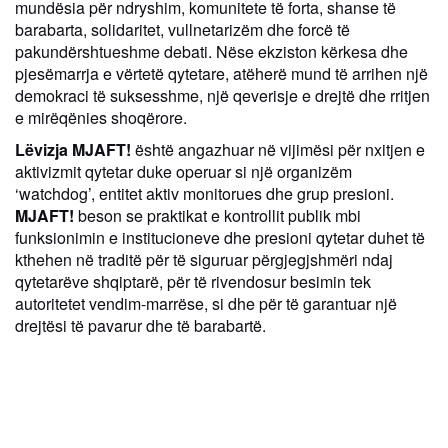
mundësia për ndryshim, komunitete të forta, shanse të
barabarta, solidaritet, vullnetarizëm dhe forcë të
pakundërshtueshme debati. Nëse ekziston kërkesa dhe
pjesëmarrja e vërtetë qytetare, atëherë mund të arrihen një
demokraci të suksesshme, një qeverisje e drejtë dhe rritjen
e mirëqënies shoqërore.
Lëvizja MJAFT!
është angazhuar në vijimësi për nxitjen e
aktivizmit qytetar duke operuar si një organizëm
‘watchdog’, entitet aktiv monitorues dhe grup presioni.
MJAFT!
beson se praktikat e kontrollit publik mbi
funksionimin e institucioneve dhe presioni qytetar duhet të
kthehen në traditë për të siguruar përgjegjshmëri ndaj
qytetarëve shqiptarë, për të rivendosur besimin tek
autoritetet vendim-marrëse, si dhe për të garantuar një
drejtësi të pavarur dhe të barabartë.
APLIKONI PER INTERSHIP PRANE LEVIZES
MJAFT!
Ne mund te ndryshojme çdo gje sebashku
Pershkrim i shkurter rreth seksionit Intership i cili do te