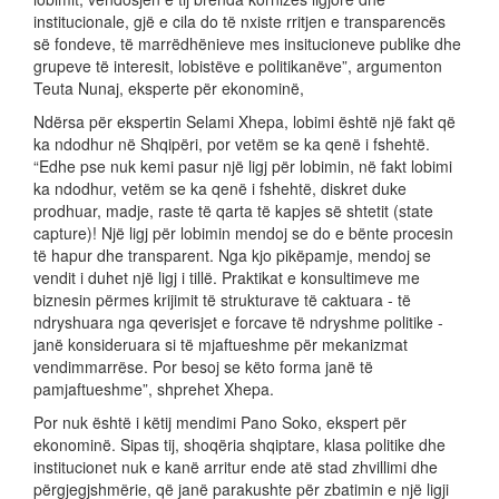
institucionale, gjë e cila do të nxiste rritjen e transparencës
së fondeve, të marrëdhënieve mes insitucioneve publike dhe
grupeve të interesit, lobistëve e politikanëve”, argumenton
Teuta Nunaj, eksperte për ekonominë,
Ndërsa për ekspertin Selami Xhepa, lobimi është një fakt që
ka ndodhur në Shqipëri, por vetëm se ka qenë i fshehtë.
“Edhe pse nuk kemi pasur një ligj për lobimin, në fakt lobimi
ka ndodhur, vetëm se ka qenë i fshehtë, diskret duke
prodhuar, madje, raste të qarta të kapjes së shtetit (state
capture)! Një ligj për lobimin mendoj se do e bënte procesin
të hapur dhe transparent. Nga kjo pikëpamje, mendoj se
vendit i duhet një ligj i tillë. Praktikat e konsultimeve me
biznesin përmes krijimit të strukturave të caktuara - të
ndryshuara nga qeverisjet e forcave të ndryshme politike -
janë konsideruara si të mjaftueshme për mekanizmat
vendimmarrëse. Por besoj se këto forma janë të
pamjaftueshme”, shprehet Xhepa.
Por nuk është i këtij mendimi Pano Soko, ekspert për
ekonominë. Sipas tij, shoqëria shqiptare, klasa politike dhe
institucionet nuk e kanë arritur ende atë stad zhvillimi dhe
përgjegjshmërie, që janë parakushte për zbatimin e një ligji