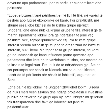
qeverinë apo parlamentin, për të përfituar ekonomikisht dhe
politikisht.
“Lobet e biznesit janë përfituesit e një ligji të tillë, në varësi të
peshës apo fuqisë ekonomike që kanë. Por praktikisht, më
shumë sesa lobe biznesi do të kishim grupe njerëzit.
Shoqëria jonë ende nuk ka krijuar grupe të tilla interesi që të
marrin sipërmarrje lobimi, pra që ndërtuesit të jenë veç,
peshkimi veç, agropërpunuesit veç etj. Pra të ketë grupe
interesi brenda biznesit që të jenë të organizuar në bazë të
interesit, nuk i kemi. Me tepër sesa grupe interesi, ne kemi
grupe individësh që kanë influencë pranë qeverisë apo
parlamentit dhe këta do të vazhdonin të ishin, por tashmë do
ta kishin të legalizuar. Pra, nuk do të ndryshonte gjë. Ata që
sot përfitojnë për shkak të klientelizimit se quhen klientë,
nesër do të përfitonin për shkak të lobizmit”, argumenton
Soko.
Edhe pa një ligj lobimi, në Shqipëri zhvillohet lobim. Biseda
që nuk i merr vesh askush dhe ndarje projektesh e investime
publike në favor të një grupi apo një tjetri. Ndryshimi qëndron
tek transparenca dhe fakti që lobuesit sot janë të
paidentifikuar.