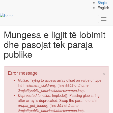
Skip to main content
Shqip
English
Home
Mungesa e ligjit të lobimit dhe pasojat tek paraja publike
Toggl
navig
Mungesa e ligjit të lobimit
dhe pasojat tek paraja
publike
×
Error message
Notice
: Trying to access array offset on value of type
int in
element_children()
(line
6609
of
/home-
2/mjaft/public_html/includes/common.inc
).
Deprecated function
: implode(): Passing glue string
after array is deprecated. Swap the parameters in
drupal_get_feeds()
(line
394
of
/home-
2/mjaft/public_html/includes/common.inc
).