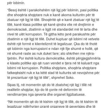
për lobimin.
“Besoj është i parakohshëm një ligj për lobimin, pasi politika
dhe shoqëria shqiptare nuk e kanë akoma kulturën për të
zbatuar një ligj të tillë. Shoqëritë që e kanë zbatuar një ligj të
tillë, kanë klasa politike që kanë qindra vite në drejtimin e
demokracisë, zbatimin e ligjit në standardet më të larta dhe
nivel të ulët korrupsion. Të gjitha këto janë parakushte për
zbatimin e një ligji të tillë. Duhet kuptuar që lobimi në vetvete
është një formë e klientelizmit të legalizuar. Çka do të thotë
që lobimin nga korrupsioni e ndan një fije shumë e hollë, që
në shumë raste as nuk duket fare; ato shkrihen me njëra-
tjetrën. Por është kultura demokratike, është përgjegjshmëria
e klasës politike ajo që ruan vendet e tjera në të kaluarit nga
lobimi në korrupsion. Politika shqiptare, shoqëria shqiptare
fatkeqësisht nuk e ka këtë stad të kulturës së nevojshme për
të prezantuar një ligj të tillë”, shprehet Soko.
Sipas tij, në momentin që do të zbatohej një ligj i tillë në
realitetin shqiptar, kjo do të çonte në deformim të
vendimarrjes nga qeveria dhe organet ligjzbatuese.
“Në momentin që do të kishim një ligj të tillë, do të kishim të
legalizuar ndërhyrjen pranë organeve të qeverisjes dhe të