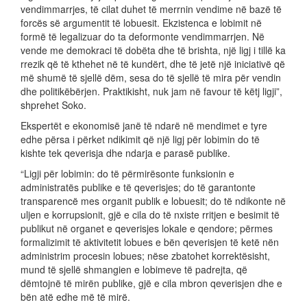
vendimmarrjes, të cilat duhet të merrnin vendime në bazë të
forcës së argumentit të lobuesit. Ekzistenca e lobimit në
formë të legalizuar do ta deformonte vendimmarrjen. Në
vende me demokraci të dobëta dhe të brishta, një ligj i tillë ka
rrezik që të kthehet në të kundërt, dhe të jetë një iniciativë që
më shumë të sjellë dëm, sesa do të sjellë të mira për vendin
dhe politikëbërjen. Praktikisht, nuk jam në favour të këtj ligji”,
shprehet Soko.
Ekspertët e ekonomisë janë të ndarë në mendimet e tyre
edhe përsa i përket ndikimit që një ligj për lobimin do të
kishte tek qeverisja dhe ndarja e parasë publike.
“Ligji për lobimin: do të përmirësonte funksionin e
administratës publike e të qeverisjes; do të garantonte
transparencë mes organit publik e lobuesit; do të ndikonte në
uljen e korrupsionit, gjë e cila do të nxiste rritjen e besimit të
publikut në organet e qeverisjes lokale e qendore; përmes
formalizimit të aktivitetit lobues e bën qeverisjen të ketë nën
administrim procesin lobues; nëse zbatohet korrektësisht,
mund të sjellë shmangien e lobimeve të padrejta, që
dëmtojnë të mirën publike, gjë e cila mbron qeverisjen dhe e
bën atë edhe më të mirë.