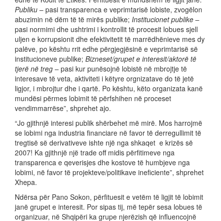
Publiku
– pasi transparenca e veprimtarisë lobiste, zvogëlon
abuzimin në dëm të të mirës publike;
Institucionet publike
–
pasi normimi dhe ushtrimi i kontrollit të procesit lobues sjell
uljen e korrupsionit dhe efektivitetit të marrëdhënieve mes dy
palëve, po kështu rrit edhe përgjegjësinë e veprimtarisë së
institucioneve publike;
Bizneset/grupet e interesit/aktorë të
tjerë në treg
– pasi kur punësojnë lobistë në mbrojtje të
interesave të veta, aktiviteti i këtyre orgnizatave do të jetë
ligjor, i mbrojtur dhe i qartë. Po kështu, këto organizata kanë
mundësi përmes lobimit të përfshihen në proceset
vendimmarrëse”, shprehet ajo.
“Jo gjithnjë interesi publik shërbehet më mirë. Mos harrojmë
se lobimi nga industria financiare në favor të derregullimit të
tregtisë së derivativeve ishte një nga shkaqet e krizës së
2007! Ka gjithnjë një trade off midis përfitimeve nga
transparenca e qeverisjes dhe kostove të humbjeve nga
lobimi, në favor të projekteve/politikave ineficiente”, shprehet
Xhepa.
Ndërsa për Pano Sokon, përfituesit e vetëm të ligjit të lobimit
janë grupet e interesit. Por sipas tij, më tepër sesa lobues të
organizuar, në Shqipëri ka grupe njerëzish që influencojnë