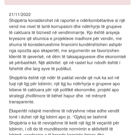
21/11/2022
Shqipëria konsiderohet në raportet e ndërkombëtarëve si një
vend me nivel të lartë korrupsioni dhe ndërhyrje të grupeve
të caktuara të biznesit në vendimmarrje. Kjo është arsyeja
kryesore që shumica e projekteve madhore për vendin, me
shuma të konsiderueshme financimi kundërshtohen ashpër
nga opozita apo ekspertët, me argumentin se favorizohen
klientë të qeverisë, në dëm të taksapaguesve dhe ekonomisë
së përbashkët. Një aktivitet që në rastet kur ndodh është i
fshehtë dhe larg syve të publikut.
Shqipëria është një ndër të paktat vende që nuk ka sot në
fuqi një ligj për lobimin; një ligj ku ndërhyrja e grupeve apo
lobeve të caktuara për një politikë ekonomike, projekt apo
strategji zhvillimore të bëhet hapur dhe në mënyrë
transparente.
Ekspertët ndajnë mendime të ndryshme nëse edhe vendit
tonë i duhet një ligj lobimi apo jo. “Gjykoj se tashmë
Shqipëria e ka të nevojshme të ketë një ligj të veçantë për
lobimin, i cili do të mundësonte normimin e aktivitetit të
lobimit, vendosjen e tij brenda kornizës ligjore dhe