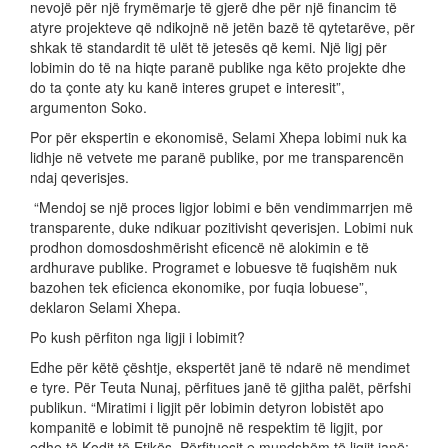
nevojë për një frymëmarje të gjerë dhe për një financim të
atyre projekteve që ndikojnë në jetën bazë të qytetarëve, për
shkak të standardit të ulët të jetesës që kemi. Një ligj për
lobimin do të na hiqte paranë publike nga këto projekte dhe
do ta çonte aty ku kanë interes grupet e interesit”,
argumenton Soko.
Por për ekspertin e ekonomisë, Selami Xhepa lobimi nuk ka
lidhje në vetvete me paranë publike, por me transparencën
ndaj qeverisjes.
“Mendoj se një proces ligjor lobimi e bën vendimmarrjen më
transparente, duke ndikuar pozitivisht qeverisjen. Lobimi nuk
prodhon domosdoshmërisht eficencë në alokimin e të
ardhurave publike. Programet e lobuesve të fuqishëm nuk
bazohen tek eficienca ekonomike, por fuqia lobuese”,
deklaron Selami Xhepa.
Po kush përfiton nga ligji i lobimit?
Edhe për këtë çështje, ekspertët janë të ndarë në mendimet
e tyre. Për Teuta Nunaj, përfitues janë të gjitha palët, përfshi
publikun. “Miratimi i ligjit për lobimin detyron lobistët apo
kompanitë e lobimit të punojnë në respektim të ligjit, por
edhe të Kodit të Etikës. Përfituesit e mundshëm të ligjit janë: