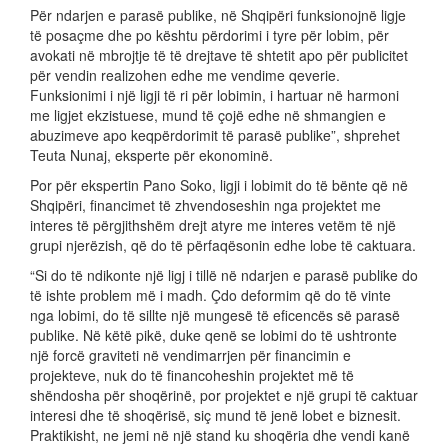
Për ndarjen e parasë publike, në Shqipëri funksionojnë ligje
të posaçme dhe po kështu përdorimi i tyre për lobim, për
avokati në mbrojtje të të drejtave të shtetit apo për publicitet
për vendin realizohen edhe me vendime qeverie.
Funksionimi i një ligji të ri për lobimin, i hartuar në harmoni
me ligjet ekzistuese, mund të çojë edhe në shmangien e
abuzimeve apo keqpërdorimit të parasë publike”, shprehet
Teuta Nunaj, eksperte për ekonominë.
Por për ekspertin Pano Soko, ligji i lobimit do të bënte që në
Shqipëri, financimet të zhvendoseshin nga projektet me
interes të përgjithshëm drejt atyre me interes vetëm të një
grupi njerëzish, që do të përfaqësonin edhe lobe të caktuara.
“Si do të ndikonte një ligj i tillë në ndarjen e parasë publike do
të ishte problem më i madh. Çdo deformim që do të vinte
nga lobimi, do të sillte një mungesë të eficencës së parasë
publike. Në këtë pikë, duke qenë se lobimi do të ushtronte
një forcë graviteti në vendimarrjen për financimin e
projekteve, nuk do të financoheshin projektet më të
shëndosha për shoqërinë, por projektet e një grupi të caktuar
interesi dhe të shoqërisë, siç mund të jenë lobet e biznesit.
Praktikisht, ne jemi në një stand ku shoqëria dhe vendi kanë