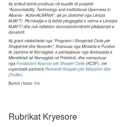
Ky artikull është prodhuar në kuadër të projektit
"Accountability, Technology and Institutional Openness in
Albania - ActionALBANIA", që po zbatohet nga Lëvizja
MJAFT!. Përmbajtja e tij është përgjegjësi e vetme e Lëvizjes
MJAFT! dhe nuk reflekton domosdoshmërisht pikëpamjet e
donatorit.
Ky grant mbështetet nga "Programi i Shoqërisë Civile për
Shqipërinë dhe Kosovën", financuar nga Ministria e Punëve
të Jashtme të Norvegjisë, e përfaqësuar nga Ambasada e
Mbretërisë së Norvegjisë në Prishtinë, dhe menaxhuar
nga
Fondacioni Kosovar për Shoqëri Civile
(KCSF), me
organizatë partnere
Partnerët Shqipëri për Ndryshim dhe
Zhvillim
.
Burimi i fotos:
link
Rubrikat Kryesore