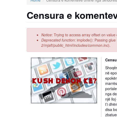
Home
Censura e komenteve online nga Sindorela
Censura e komenteve
Error
Notice
: Trying to access array offset on value 
message
Deprecated function
: implode(): Passing glue
2/mjaft/public_html/includes/common.inc
).
Censur
Shoqëri
në epok
epokën
marrëse
portale
nga dep
një llo
t’i dhë
disa b
zbatue