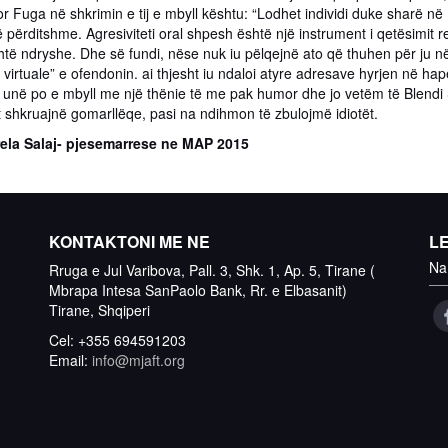
r Fuga në shkrimin e tij e mbyll kështu: “Lodhet individi duke sharë në
ë përditshme. Agresiviteti oral shpesh është një instrument i qetësimit 
të ndryshe. Dhe së fundi, nëse nuk iu pëlqejnë ato që thuhen për ju në I
at virtuale” e ofendonin. ai thjesht iu ndaloi atyre adresave hyrjen në ha
unë po e mbyll me një thënie të me pak humor dhe jo vetëm të Blendi S
t shkruajnë gomarllëqe, pasi na ndihmon të zbulojmë idiotët.
ela Salaj- pjesemarrese ne MAP 2015
KONTAKTONI ME NE
L
Na
Rruga e Jul Varibova, Pall. 3, Shk. 1, Ap. 5, Tirane (
Mbrapa Intesa SanPaolo Bank, Rr. e Elbasanit)
Tirane, Shqiperi
Cel: +355 694591203
Email:
info@mjaft.org