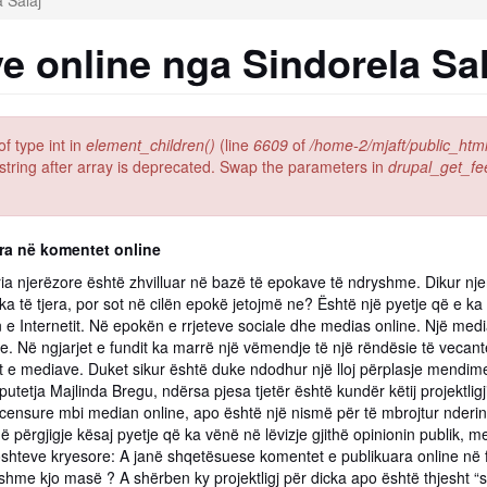
 Salaj
 online nga Sindorela Sal
of type int in
element_children()
(line
6609
of
/home-2/mjaft/public_htm
 string after array is deprecated. Swap the parameters in
drupal_get_fe
a në komentet online
a njerëzore është zhvilluar në bazë të epokave të ndryshme. Dikur njer
a të tjera, por sot në cilën epokë jetojmë ne? Është një pyetje që e ka
 e Internetit. Në epokën e rrjeteve sociale dhe medias online. Një me
. Në ngjarjet e fundit ka marrë një vëmendje të një rëndësie të vecant
t e mediave. Duket sikur është duke ndodhur një lloj përplasje mendime
utetja Majlinda Bregu, ndërsa pjesa tjetër është kundër këtij projektlig
j censure mbi median online, apo është një nismë për të mbrojtur nderin,
në përgjigje kësaj pyetje që ka vënë në lëvizje gjithë opinionin publik,
oshteve kryesore: A janë shqetësuese komentet e publikuara online në
shme kjo masë ? A shërben ky projektligj për dicka apo është thjesht 