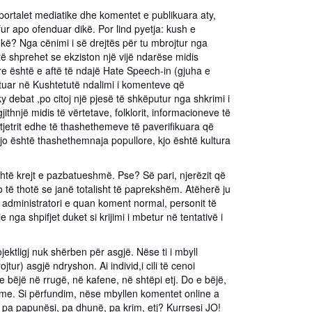
portalet mediatike dhe komentet e publikuara aty,
fur apo ofenduar dikë. Por lind pyetja: kush e
kë? Nga cënimi i së drejtës për tu mbrojtur nga
 të shprehet se ekziston një vijë ndarëse midis
re është e aftë të ndajë Hate Speech-in (gjuha e
ktuar në Kushtetutë ndalimi i komenteve që
y debat ,po citoj një pjesë të shkëputur nga shkrimi i
thnjë midis të vërtetave, folklorit, informacioneve të
 tjetrit edhe të thashethemeve të paverifikuara që
 kjo është thashethemnaja popullore, kjo është kultura
ë krejt e pazbatueshmë. Pse? Së pari, njerëzit që
 të thotë se janë totalisht të paprekshëm. Atëherë ju
ë administratori e quan koment normal, personit të
nga shpifjet duket si krijimi i mbetur në tentativë i
ektligj nuk shërben për asgjë. Nëse ti i mbyll
r) asgjë ndryshon. Ai individ,i cili të cenoi
e bëjë në rrugë, në kafene, në shtëpi etj. Do e bëjë,
time. Si përfundim, nëse mbyllen komentet online a
 pa papunësi, pa dhunë, pa krim, etj? Kurrsesi JO!