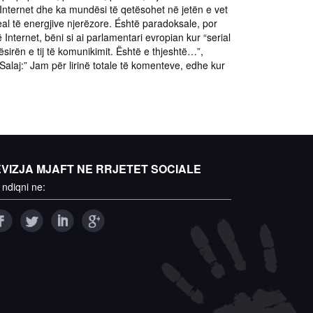
 Internet dhe ka mundësi të qetësohet në jetën e vet
real të energjive njerëzore. Éshtë paradoksale, por
nternet, bëni si ai parlamentari evropian kur “serial
pësirën e tij të komunikimit. Është e thjeshtë…”,
alaj:” Jam për lirinë totale të komenteve, edhe kur
EVIZJA MJAFT NE RRJETET SOCIALE
 ndiqni ne: