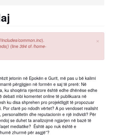
aj
×
l/includes/common.inc
).
eds()
(line
394
of
/home-
ëzit jetonin në Epokën e Gurit, më pas u bë kalimi
 marrë përgjigjen në formën e saj të prerë: Në
dia, ku shoqëria njerëzore është edhe dhënëse edhe
ë debati mbi komentet online të publikuara në
sh ku disa shprehen pro projektligjit të propozuar
ji. Por cfarë po ndodh vërtet? A po vendoset realisht
 personalitetin dhe reputacionin e një individi? Për
 mendoj se duhet ta analizojmë ngjarjen në bazë të
 faqet mediatike? Është apo nuk është e
“shumë zhurmë për asgjë”?