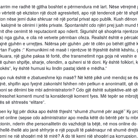
marrim me radhë të gjitha boshtet e përmendura më lart. Nëse vërejmë 
 vërtetë që ekziston një dozë agresiviteti, apo një tendencë për të shpi
on nëse jemi duke shkruar në një portal privat apo publik. Kush dënon 
t kalojmë te cënimi i jetës private. Spontanisht cdo njëri prej jush mund
t dhe cenimit të reputacionit apo nderit. Sigurisht që shoqëria njerëzo
es) nga gjuha, e cila në vetvete përmban ofeza. Realisht është e përca
në gjuhën e urrejtjes. Ndërsa për gjuhën ,për të cilën po bëhët gjithë k
rtan Fugës :” Komunikimi në masë i njerëzve të thjeshtë është kështu, gji
ikuara, një gjuhe paksa të fortë, dhe transmetimit nga goja në veshin e
 quhen shpifje, sharje, ofendim, a quheni si të doni. Ky është folklori,
okës”, ky është humusi ku lindin pastaj idetë e mëdha.”
apo nuk është e zbatueshme kjo masë? Në këtë pikë unë mendoj se ësht
në, shpifin apo fyejnë zakonisht fshihen nën petkun e anonimatit, që do
honi se dënimi bie mbi administratorin? Cdo gjë është subjektive-atë q
 adresohet komenti mund ta konsiderojë koment fyes. Më tepër se mbrojtje 
s së shtresës “elitare”.
en ky ligj për dicka apo është thjesht “shumë zhurmë për asgjë’’ Ky proj
t online (sepse cdo administrator apo media këtë do bëntë për tu mbrojtu
ionin, nderin dhe personalitetin do vazhdojë ta bëjë, në mos online do 
hellë-thellë ato janë shfryrje e një populli të pakënaqur në shumë drej
emi ne një shoqëri më të mirë? A do të kemi një shoqëri pa korrupsion,