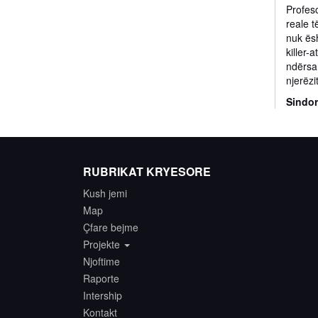
Profeso
reale t
nuk ësh
killer-
ndërsa 
njerëzi
Sindor
RUBRIKAT KRYESORE
Kush jemi
Map
Çfare bejme
Projekte
Njoftime
Raporte
Intership
Kontakt