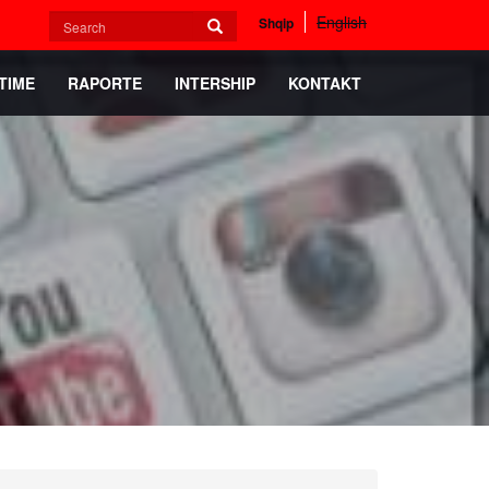
Search
English
Shqip
form
Search
TIME
RAPORTE
INTERSHIP
KONTAKT