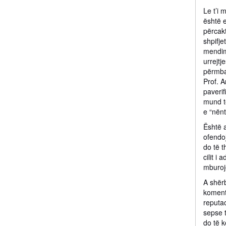
Le t’i 
është e
përcakt
shpifje
mendimi
urrejtj
përmbaj
Prof. A
paverif
mund të
e “nënt
Është 
ofendoj
do të t
cilit i
mburojë
A shërb
komente
reputac
sepse t
do të k