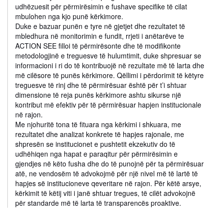
udhëzuesit për përmirësimin e fushave specifike të cilat
mbulohen nga kjo punë kërkimore.
Duke e bazuar punën e tyre në gjetjet dhe rezultatet të
mbledhura në monitorimin e fundit, rrjeti i anëtarëve te
ACTION SEE filloi të përmirësonte dhe të modifikonte
metodologjinë e treguesve të hulumtimit, duke shpresuar se
informacioni i ri do të kontribuojë në rezultate më të larta dhe
më cilësore të punës kërkimore. Qëllimi i përdorimit të këtyre
treguesve të rinj dhe të përmirësuar është për t’i shtuar
dimensione të reja punës kërkimore ashtu sikurse një
kontribut më efektiv për të përmirësuar hapjen institucionale
në rajon.
Me njohuritë tona të fituara nga kërkimi i shkuara, me
rezultatet dhe analizat konkrete të hapjes rajonale, me
shpresën se institucionet e pushtetit ekzekutiv do të
udhëhiqen nga hapat e paraqitur për përmirësimin e
gjendjes në këto fusha dhe do të punojnë për ta përmirësuar
atë, ne vendosëm të advokojmë për një nivel më të lartë të
hapjes së institucioneve qeveritare në rajon. Për këtë arsye,
kërkimit të këtij viti i janë shtuar tregues, të cilët advokojnë
për standarde më të larta të transparencës proaktive.