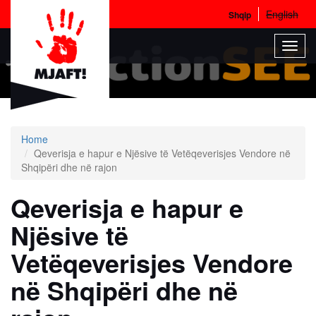
English
Shqip
Skip
Toggl
to
navig
main
content
Home
Qeverisja e hapur e Njësive të Vetëqeverisjes Vendore në
Shqipëri dhe në rajon
Qeverisja e hapur e
Njësive të
Vetëqeverisjes Vendore
në Shqipëri dhe në