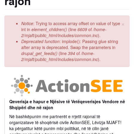
rajon
×
Error
Notice
: Trying to access array offset on value of type
message
int in
element_children()
(line
6609
of
/home-
2/mjaft/public_html/includes/common.inc
).
Deprecated function
: implode(): Passing glue string
after array is deprecated. Swap the parameters in
drupal_get_feeds()
(line
394
of
/home-
2/mjaft/public_html/includes/common.inc
).
Qeverisja e hapur e Njësive të Vetëqeverisjes Vendore në
Shqipëri dhe në rajon
Në bashkëpunim me partnerët e rrjetit rajonal të
organizatave të shoqërisë civile ActionSEE, Lëvizja MJAFT!
ka përgatitur këtë punim mbi politikat, në të cilin janë