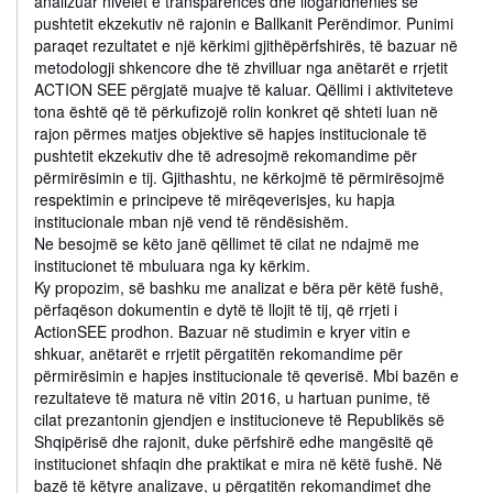
analizuar nivelet e transparencës dhe llogaridhënies së
pushtetit ekzekutiv në rajonin e Ballkanit Perëndimor. Punimi
paraqet rezultatet e një kërkimi gjithëpërfshirës, të bazuar në
metodologji shkencore dhe të zhvilluar nga anëtarët e rrjetit
ACTION SEE përgjatë muajve të kaluar. Qëllimi i aktiviteteve
tona është që të përkufizojë rolin konkret që shteti luan në
rajon përmes matjes objektive së hapjes institucionale të
pushtetit ekzekutiv dhe të adresojmë rekomandime për
përmirësimin e tij. Gjithashtu, ne kërkojmë të përmirësojmë
respektimin e principeve të mirëqeverisjes, ku hapja
institucionale mban një vend të rëndësishëm.
Ne besojmë se këto janë qëllimet të cilat ne ndajmë me
institucionet të mbuluara nga ky kërkim.
Ky propozim, së bashku me analizat e bëra për këtë fushë,
përfaqëson dokumentin e dytë të llojit të tij, që rrjeti i
ActionSEE prodhon. Bazuar në studimin e kryer vitin e
shkuar, anëtarët e rrjetit përgatitën rekomandime për
përmirësimin e hapjes institucionale të qeverisë. Mbi bazën e
rezultateve të matura në vitin 2016, u hartuan punime, të
cilat prezantonin gjendjen e institucioneve të Republikës së
Shqipërisë dhe rajonit, duke përfshirë edhe mangësitë që
institucionet shfaqin dhe praktikat e mira në këtë fushë. Në
bazë të këtyre analizave, u përgatitën rekomandimet dhe