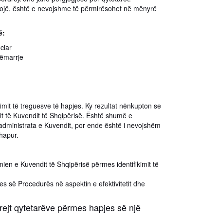
edhojë, është e nevojshme të përmirësohet në mënyrë
ë:
ciar
sëmarrje
imit të treguesve të hapjes. Ky rezultat nënkupton se
tit të Kuvendit të Shqipërisë. Është shumë e
administrata e Kuvendit, por ende është i nevojshëm
hapur.
nien e Kuvendit të Shqipërisë përmes identifikimit të
s së Procedurës në aspektin e efektivitetit dhe
rejt qytetarëve përmes hapjes së një