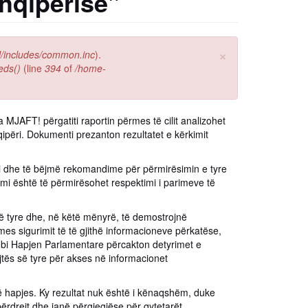
hqipërisë"
×
l/includes/common.inc
).
eds()
(line
394
of
/home-
MJAFT! përgatiti raportin përmes të cilit analizohet
hqipëri. Dokumenti prezanton rezultatet e kërkimit
oni dhe të bëjmë rekomandime për përmirësimin e tyre
imi është të përmirësohet respektimi i parimeve të
 së tyre dhe, në këtë mënyrë, të demostrojnë
es sigurimit të të gjithë informacioneve përkatëse,
bi Hapjen Parlamentare përcakton detyrimet e
ejtës së tyre për akses në informacionet
ë hapjes. Ky rezultat nuk është i kënaqshëm, duke
përdrejt dhe janë përgjegjëse për qytetarët.