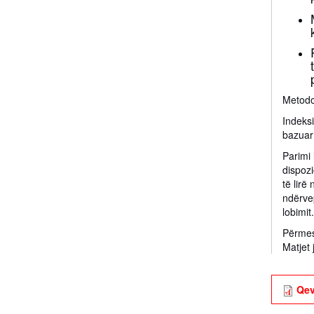
Metodo
Indeksi
bazuar 
Parimi 
dispozi
të lir
ndërve
lobimit
Përmes
Matjet 
Qev