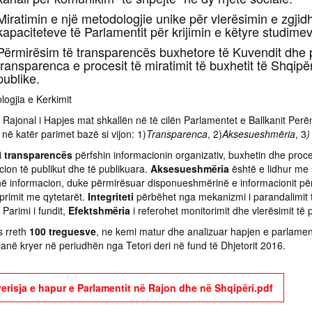
Miratimin e një metodologjie unike për vlerësimin e zgjidh
kapaciteteve të Parlamentit për krijimin e këtyre studime
Përmirësim të transparencës buxhetore të Kuvendit dhe për
transparenca e procesit të miratimit të buxhetit të Shqipë
publike.
logjia e Kerkimit
 Rajonal i Hapjes mat shkallën në të cilën Parlamentet e Ballkanit Per
në katër parimet bazë si vijon: 1)
Transparenca
, 2)
Aksesueshmëria
, 3
)
i
transparencës
përfshin informacionin organizativ, buxhetin dhe proce
cion të publikut dhe të publikuara.
Aksesueshmëria
është e lidhur me 
ë në informacion, duke përmirësuar disponueshmërinë e informacionit p
primit me qytetarët.
Integriteti
përbëhet nga mekanizmi i parandalimit të
. Parimi i fundit,
Efektshmëria
i referohet monitorimit dhe vlerësimit të p
 rreth
100 treguesve
, ne kemi matur dhe analizuar hapjen e parlame
janë kryer në periudhën nga Tetori deri në fund të Dhjetorit 2016.
erisja e hapur e Parlamentit në Rajon dhe në Shqipëri.pdf