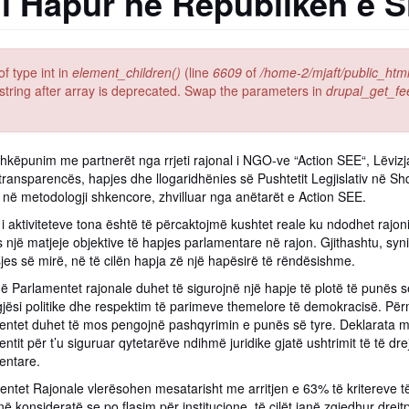
 i Hapur në Republikën e S
of type int in
element_children()
(line
6609
of
/home-2/mjaft/public_htm
 string after array is deprecated. Swap the parameters in
drupal_get_fe
këpunim me partnerët nga rrjeti rajonal i NGO-ve “Action SEE“, Lëvizja 
i transparencës, hapjes dhe llogaridhënies së Pushtetit Legjislativ në S
 në metodologji shkencore, zhvilluar nga anëtarët e Action SEE.
 i aktiviteteve tona është të përcaktojmë kushtet reale ku ndodhet raj
një matjeje objektive të hapjes parlamentare në rajon. Gjithashtu, syn
jes së mirë, në të cilën hapja zë një hapësirë të rëndësishme.
hë Parlamentet rajonale duhet të sigurojnë një hapje të plotë të punës
jësi politike dhe respektim të parimeve themelore të demokracisë. Përm
entet duhet të mos pengojnë pashqyrimin e punës së tyre. Deklarata m
ntit për t’u siguruar qytetarëve ndihmë juridike gjatë ushtrimit të të dr
entare.
entet Rajonale vlerësohen mesatarisht me arritjen e 63% të kritereve t
ë konsideratë se po flasim për institucione, të cilët janë zgjedhur drejt