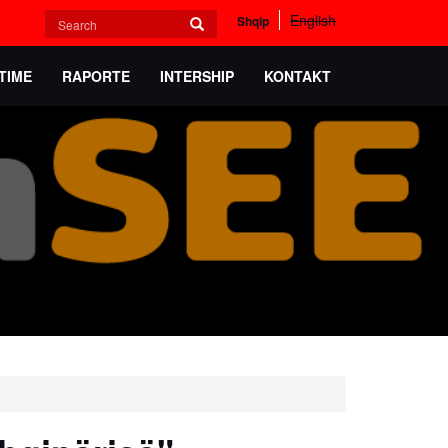
Search
English
Shqip
form
Search
TIME
RAPORTE
INTERSHIP
KONTAKT