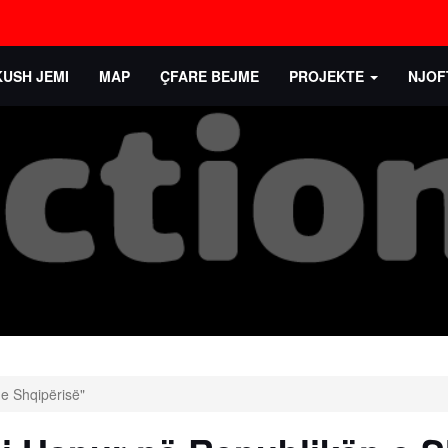
KUSH JEMI
MAP
ÇFARE BEJME
PROJEKTE
NJOF
 e Shqipërisë"