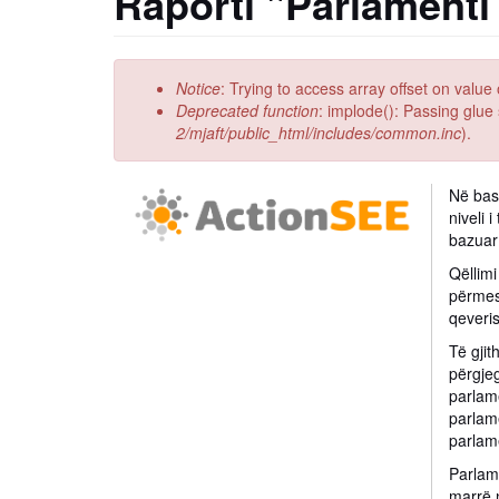
Raporti "Parlamenti
Error
Notice
: Trying to access array offset on value 
message
Deprecated function
: implode(): Passing glue
2/mjaft/public_html/includes/common.inc
).
Në bash
niveli 
bazuar
Qëllimi
përmes 
qeveris
Të gjit
përgjeg
parlam
parlame
parlam
Parlam
marrë n