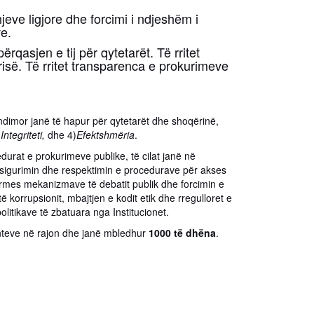
jeve ligjore dhe forcimi i ndjeshëm i
ve.
qasjen e tij për qytetarët. Të rritet
risë. Të rritet transparenca e prokurimeve
ëndimor janë të hapur për qytetarët dhe shoqërinë,
 Integriteti,
dhe 4)
Efektshmëria
.
durat e prokurimeve publike, të cilat janë në
sigurimin dhe respektimin e procedurave për akses
ërmes mekanizmave të debatit publik dhe forcimin e
 korrupsionit, mbajtjen e kodit etik dhe rregulloret e
olitikave të zbatuara nga Institucionet.
nteve në rajon dhe janë mbledhur
1000 të dhëna
.