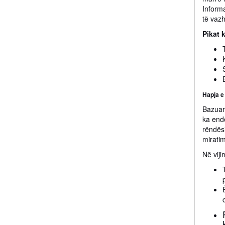
Informa
të vazh
Pikat 
Hapja e
Bazuar 
ka ende
rëndës
mirati
Në vij