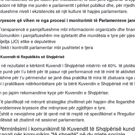
cioni në lidhje me punën e parlamentit i përket publikut dhe, për rrj
dueshme niveli i ekzistencës së një kulture të hapjes parlamentare.
kryesore që vihen re nga procesi i monitorimit të Parlamenteve jan
Transparencë e pamjaftueshme mbi informacionin organizativ dhe finan
Komunikim i pamjaftueshëm me qytetarët dhe mundësia e tyre për pje
Sjellja (JO) etike e deputetëve
Efekti i kontrollit parlamentar mbi pushtetet e tjera
 Kuvendit të Republikës së Shqipërisë
në rezultatet e kërkimit Kuvendi i Shqipërisë mbërrin në 60% të plotës
 punë për t’u bërë për të pasur një performancë më të mirë të aktivite
ishme për t’u përmendur se janë disa praktika të mira të zbatuara nga 
mi i praktikave ndërkombëtare për ta bërë Kuvendin e Shqipërisë më të 
im po japim rekomandime kyçe për Kuvendin e Shqipërise:
Të planifikojë në mënyrë strategjike zhvillimet për hapjen dhe llogaridhë
problemeve kryesore dhe mënyrave për zgjidhjen e tyre.
Është e nevojshme për të qenë më të rreptë në specifikimet e Rregullore
cilësisë së zbatimit në sesionet parlamentare.
Përmirësimi i komunikimit të Kuvendit të Shqipërisë kund
kanali për komunikim "të shpejtë" në dy rrjete sociale.